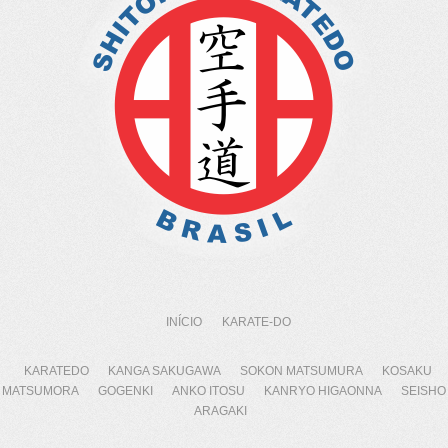
INÍCIO
KARATE-DO
KARATEDO
KANGA SAKUGAWA
SOKON MATSUMURA
KOSAKU
MATSUMORA
GOGENKI
ANKO ITOSU
KANRYO HIGAONNA
SEISHO
ARAGAKI