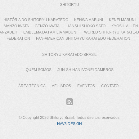
SHITORYU
HISTÓRIA DO SHITORYU KARATEDO
KENWA MABUNI
KENEI MABUNI
MANZO IWATA
GENZO IWATA
HANSHI SHOKO SATO
KYOSHI ALLEN
ANZADEH
EMBLEMA DA FAMÍLIA MABUNI
WORLD SHITO-RYU KARATE-
FEDERATION
PAN-AMERICAN SHITORYU KARATEDO FEDERATION
SHITORYU KARATEDO BRASIL
QUEM SOMOS
JUN-SHIHAN IVONEI DAMBROS
ÁREA TÉCNICA
AFILIADOS
EVENTOS
CONTATO
© Copyright 2026 Shitoryu Brasil. Todos direitos reservados.
NAV3 DESIGN